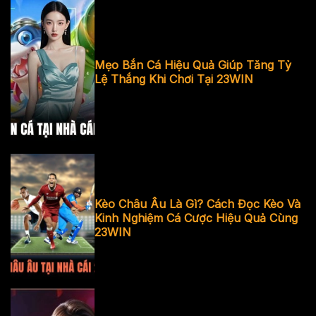
Mẹo Bắn Cá Hiệu Quả Giúp Tăng Tỷ
Lệ Thắng Khi Chơi Tại 23WIN
Mẹo bắn cá
hiệu quả tại
nhà cái 23WIN
Kèo Châu Âu Là Gì? Cách Đọc Kèo Và
Kinh Nghiệm Cá Cược Hiệu Quả Cùng
23WIN
Kèo châu Âu là
gì?