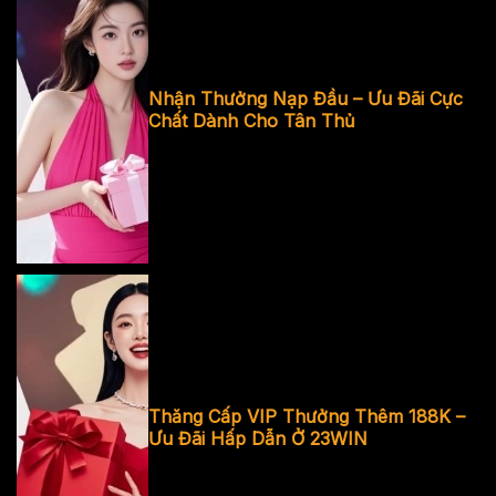
Nhận Thưởng
Nhận Thưởng Nạp Đầu – Ưu Đãi Cực
Chất Dành Cho Tân Thủ
Nạp Đầu - Ưu
Đãi Cực Chất
Dành Cho Tân
Thủ
Thăng Cấp VIP
Thăng Cấp VIP Thưởng Thêm 188K –
Ưu Đãi Hấp Dẫn Ở 23WIN
Thưởng Thêm
188K - Ưu Đãi