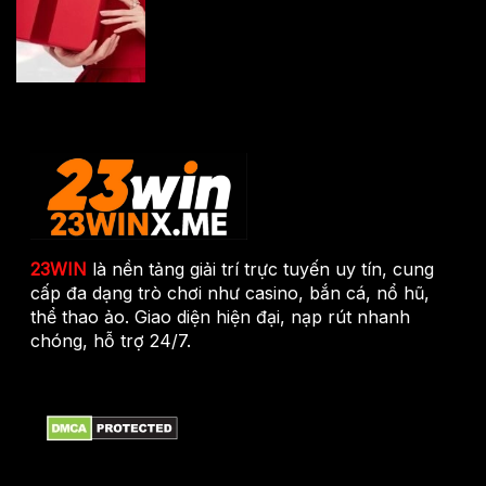
Hấp Dẫn Ở
23WIN
23WIN
là nền tảng giải trí trực tuyến uy tín, cung
cấp đa dạng trò chơi như casino, bắn cá, nổ hũ,
thể thao ảo. Giao diện hiện đại, nạp rút nhanh
chóng, hỗ trợ 24/7.