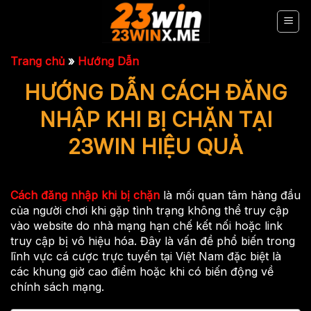
Chuyển
đến
nội
dung
Trang chủ
»
Hướng Dẫn
HƯỚNG DẪN CÁCH ĐĂNG
NHẬP KHI BỊ CHẶN TẠI
23WIN HIỆU QUẢ
Cách đăng nhập khi bị chặn
là mối quan tâm hàng đầu
của người chơi khi gặp tình trạng không thể truy cập
vào website do nhà mạng hạn chế kết nối hoặc link
truy cập bị vô hiệu hóa. Đây là vấn đề phổ biến trong
lĩnh vực cá cược trực tuyến tại Việt Nam đặc biệt là
các khung giờ cao điểm hoặc khi có biến động về
chính sách mạng.