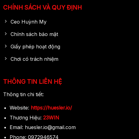
CHÍNH SÁCH VÀ QUY ĐỊNH
Ceo Huỳnh My
Chính sách bảo mật
Giấy phép hoạt động
Chơi có trách nhiệm
THÔNG TIN LIÊN HỆ
Thông tin chi tiết:
Website:
https://huesler.io/
Thương Hiệu:
23WIN
Email:
huesler.io@gmail.com
Phone: 0972946574