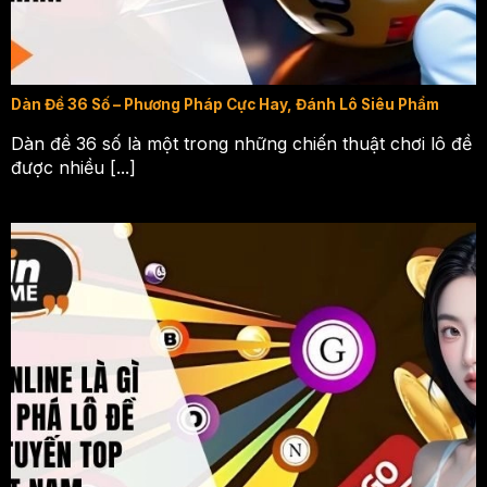
Dàn Đề 36 Số - Phương Pháp Cực Hay, Đánh Lô Siêu
Thể loại xổ số siêu tốc đặc sắc
Phẩm
Xổ số quốc tế
Dàn Đề 36 Số – Phương Pháp Cực Hay, Đánh Lô Siêu Phẩm
Ngoài các hình thức trong nước, nền tảng còn mở
Dàn đề 36 số là một trong những chiến thuật chơi lô đề
rộng sang thị trường quốc tế như Thái Lan, Lào,
được nhiều [...]
Campuchia, Philippines,… Sự đa dạng này giúp hội viên
mở rộng phạm vi và cơ hội trúng lớn hơn. Các đề quốc
tế thường có tần suất quay linh hoạt, luật chơi đơn
giản cùng mức thưởng cao.
Ngoài ra, mọi kết quả đều được nhà cái cập nhật
chuẩn xác theo giờ quốc tế, đảm bảo công bằng và
minh bạch. Giao diện đa ngôn ngữ, dễ hiểu cũng là
điểm cộng khiến hội viên cảm thấy thân thiện.
Mega 6/55
Mega 6/55 được xem là hình thức
xổ số
23WIN
có
mức thưởng lũy tiến ấn tượng nhất. Người chơi chọn 6