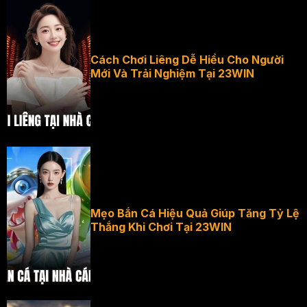
chơi phù hợp với từng đối tượng. Mỗi lựa chọn là một
trải nghiệm mới mẻ, tạo nên hành trình chinh phục vận
may phong phú và đầy thú vị.
Cách Chơi Liêng Dễ Hiểu Cho Người
Nền tảng công nghệ dẫn đầu
Mới Và Trải Nghiệm Tại 23WIN
Cách chơi Liêng
Sân chơi là biểu tượng công nghệ trong lĩnh vực
xổ số
tại nhà cái
23WIN
với hệ thống vận hành mượt mà cùng tốc độ
23WIN
xử lý nhanh chóng. Mỗi kết quả được cập nhật tự
động ngay khi đài công bố, giúp người chơi không cần
phải chờ đợi hay làm mới thủ công.
Ngoài ra, các tính năng như gợi ý số may mắn, thống
kê theo ngày hay cảnh báo sắp có kết quả mới. Là
những điểm cộng khiến người chơi cảm thấy mình
Mẹo Bắn Cá Hiệu Quả Giúp Tăng Tỷ Lệ
được hỗ trợ tối đa.
Thắng Khi Chơi Tại 23WIN
Mẹo bắn cá
hiệu quả tại nhà
cái 23WIN