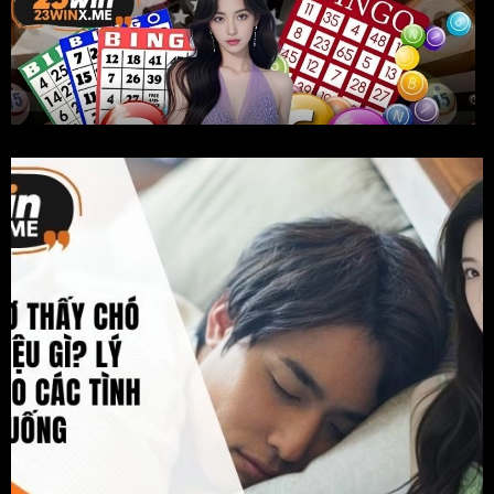
Giới thiệu về xổ số 23WIN
Các hình thức xổ số đáng chơi nhất
hiện nay
Thị trường
xổ số
23WIN
ngày càng sôi động với nhiều
hình thức mới lạ và hấp dẫn. Nhà cái mang đến loạt
lựa chọn phong phú, giúp người chơi thỏa sức trải
nghiệm và tăng cơ hội chiến thắng.
Nằm Mơ Thấy Chó Báo Hiệu Gì? Lý Giải Theo Các Tình
Xổ số truyền thống
Huống