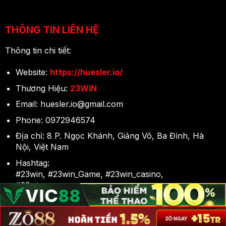
xuất hiện cao trong cùng kỳ quay. Đây là chiến lược
thông minh khi chơi
xổ số 23WIN
giúp gia tăng cơ hội
THÔNG TIN LIÊN HỆ
trúng mà không cần phụ thuộc vào lô bạch thủ duy
nhất. Bạn có thể xây dựng dàn đề gồm 10, 20 hoặc 36
Thông tin chi tiết:
số dựa theo tần suất lô về trong các kỳ gần đây.
Website:
https://huesler.io/
Thương Hiệu:
23WIN
Email:
huesler.io@gmail.com
Phone: 0972946574
Địa chỉ: 8 P. Ngọc Khánh, Giảng Võ, Ba Đình, Hà
Nội, Việt Nam
Hashtag:
#23win, #23win_Game, #23win_casino,
#23win_cong_game
Mẹo chốt dàn đề chuẩn xác
Chốt số bạch thủ
Copyright 2025 © 23WIN