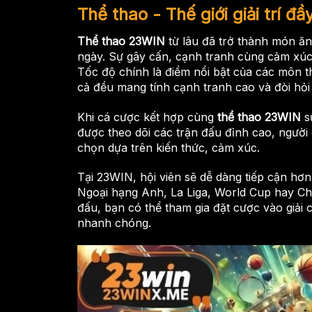
Thể thao - Thế giới giải trí đầ
Thể thao 23WIN
từ lâu đã trở thành món ăn
ngày. Sự gây cấn, cạnh tranh cùng cảm xúc 
Tốc độ chính là điểm nổi bật của các môn th
cả đều mang tính cạnh tranh cao và đòi hỏi
Khi cá cược kết hợp cùng
thể thao 23WIN
sự
được theo dõi các trận đấu đỉnh cao, người
chọn dựa trên kiến thức, cảm xúc.
Tại 23WIN, hội viên sẽ dễ dàng tiếp cận hơn
Ngoại hạng Anh, La Liga, World Cup hay Cha
đấu, bạn có thể tham gia đặt cược vào giải
nhanh chóng.