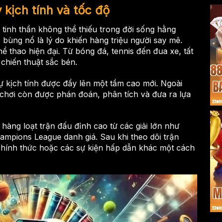
y kịch tính và tốc độ
 tinh thần không thể thiếu trong đời sống hằng
bùng nổ là lý do khiến hàng triệu người say mê.
ể thao hiện đại. Từ bóng đá, tennis đến đua xe, tất
tặ
 chiến thuật sắc bén.
kh
 kịch tính được đẩy lên một tầm cao mới. Ngoài
 chơi còn được phán đoán, phân tích và đưa ra lựa
 hàng loạt trận đấu đỉnh cao từ các giải lớn như
mpions League danh giá. Sau khi theo dõi trận
 chính thức hoặc các sự kiện hấp dẫn khác một cách
23
mừ