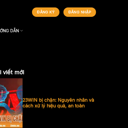
ĐĂNG KÝ
ĐĂNG NHẬP
ỚNG DẪN
i viết mới
23WIN bị chặn: Nguyên nhân và
cách xử lý hiệu quả, an toàn
23win bị
chặn