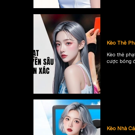
Bóng đá
Bóng đá là biểu tượng văn hóa toàn cầu, l
số lượng người chơi cả cược. Tại
thể thao 
nhỏ như Ngoại hạng Anh, Serie A, Champio
Các hình thức cược cũng vô cũng đa dạng từ
Kèo Thẻ Ph
đến kèo hiệp 1, hiệp 2,... Điểm đặc biệt tại 
trực tiếp và điều chỉnh theo diễn biến trận 
Kèo thẻ phạ
chiến thắng tại sảnh
thể thao 23WIN
.
cược bóng đá
Kèo Thẻ Phạt - Phân Tích
Bóng rổ
Chuyên Sâu, Dự Đoán
Nếu bạn là người yêu thích tốc độ cùng nhữ
Chuẩn Xác
lựa chọn cá cược lý tưởng. NBA là giải đấu n
giới và có lịch thi đấu dày đặc mỗi tuần. Điề
nền tảng.
Hội viên có thể tham gia nhiều loại kèo đặc 
Bóng rổ có nhịp nhanh, liên tục thay đổi kh
Kèo Nhà Cá
bắt thông tin nhanh sẽ là yếu tố then chốt đ