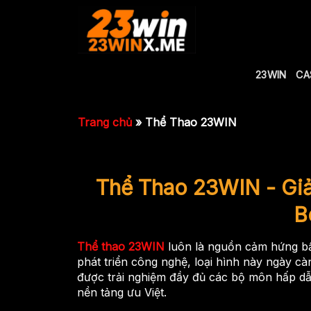
Chuyển
đến
nội
dung
23WIN
CA
Trang chủ
»
Thể Thao 23WIN
Thể Thao 23WIN - Giả
B
Thể thao 23WIN
luôn là nguồn cảm hứng bất
phát triển công nghệ, loại hình này ngày cà
được trải nghiệm đầy đủ các bộ môn hấp dẫn
nền tảng ưu Việt.