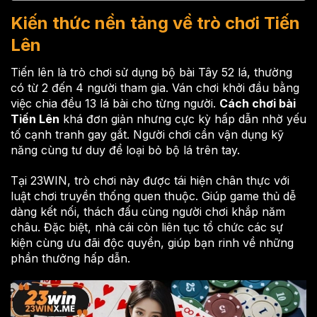
Kiến thức nền tảng về trò chơi Tiến
Lên
Tiến lên là trò chơi sử dụng bộ bài Tây 52 lá, thường
có từ 2 đến 4 người tham gia. Ván chơi khởi đầu bằng
việc chia đều 13 lá bài cho từng người.
Cách chơi bài
Tiến Lên
khá đơn giản nhưng cực kỳ hấp dẫn nhờ yếu
tố cạnh tranh gay gắt. Người chơi cần vận dụng kỹ
năng cùng tư duy để loại bỏ bộ lá trên tay.
Tại 23WIN, trò chơi này được tái hiện chân thực với
luật chơi truyền thống quen thuộc. Giúp game thủ dễ
dàng kết nối, thách đấu cùng người chơi khắp năm
châu. Đặc biệt, nhà cái còn liên tục tổ chức các sự
kiện cùng ưu đãi độc quyền, giúp bạn rinh về những
phần thưởng hấp dẫn.