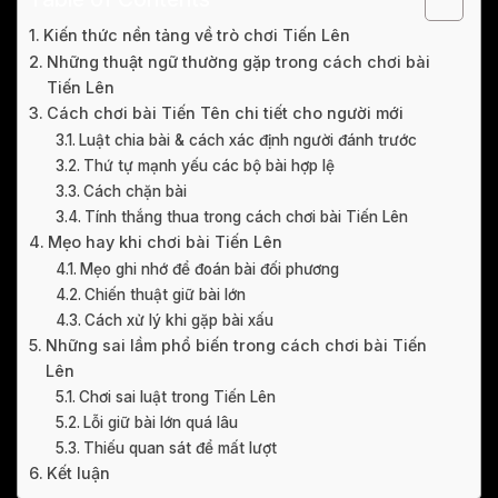
Kiến thức nền tảng về trò chơi Tiến Lên
Những thuật ngữ thường gặp trong cách chơi bài
Tiến Lên
Cách chơi bài Tiến Tên chi tiết cho người mới
Luật chia bài & cách xác định người đánh trước
Thứ tự mạnh yếu các bộ bài hợp lệ
Cách chặn bài
Tính thắng thua trong cách chơi bài Tiến Lên
Mẹo hay khi chơi bài Tiến Lên
Mẹo ghi nhớ để đoán bài đối phương
Chiến thuật giữ bài lớn
Cách xử lý khi gặp bài xấu
Những sai lầm phổ biến trong cách chơi bài Tiến
Lên
Chơi sai luật trong Tiến Lên
Lỗi giữ bài lớn quá lâu
Thiếu quan sát để mất lượt
Kết luận