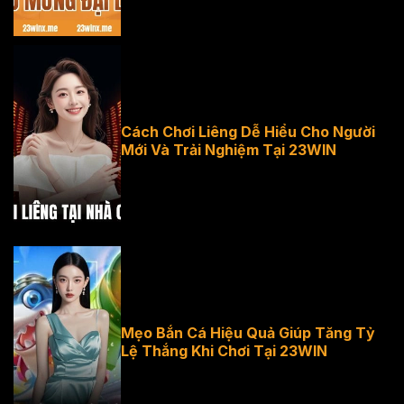
30/4- 1/5
Cách Chơi Liêng Dễ Hiểu Cho Người
Mới Và Trải Nghiệm Tại 23WIN
Cách chơi
Liêng tại nhà
cái 23WIN
Mẹo Bắn Cá Hiệu Quả Giúp Tăng Tỷ
Lệ Thắng Khi Chơi Tại 23WIN
Mẹo bắn cá
hiệu quả tại