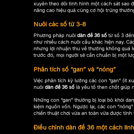
xuyên theo dõi tình hình một cách sát sao đ
nâng cao hiệu quả cùng cơ hội trúng thưởn
Nuôi các số từ 3-8
Phương pháp nuôi
dàn đề 36 số
từ số 3 đến
như nhiều cách nuôi cầu khác hiện nay. Các
nhưng lợi nhuận thu về thường không quá l
trước đó, mọi người sẽ cần chuẩn bị một lư
Phân tích số “gan” và “nóng”
Việc phân tích kỹ lưỡng các con “gan” (ít x
nuôi
dàn đề 36 số
là yếu tố then chốt giúp 
Những con “gan” thường bị loại bỏ khỏi danh 
kiệm nguồn vốn. Ngược lại, các con “nóng” 
chiến thuật chơi vừa an toàn vừa được tính 
Điều chỉnh dàn đề 36 một cách linh