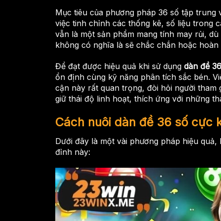
Mục tiêu của phương pháp 36 số tập trung 
việc tinh chỉnh các thống kê, số liệu trong 
vẫn là một sản phẩm mang tính may rủi, dù
không có nghĩa là sẽ chắc chắn hoặc hoàn to
Để đạt được hiệu quả khi sử dụng
dàn đề 36
ổn định cùng kỹ năng phân tích sắc bén. Vi
cận này rất quan trọng, đòi hỏi người tham
giữ thái độ linh hoạt, thích ứng với những th
Cách nuôi dàn đề 36 số cực k
Dưới đây là một vài phương pháp hiệu quả, 
đỉnh này: