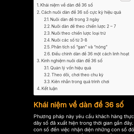
Khái niệm về dàn đề 36 số
Cách nuôi dàn đề 36 số cực kỳ hiệu quả
Nuôi dàn đề trong 3 ngày
Nuôi dàn đề theo chiến lược 2 – 7
Nuôi theo chiến lược loại trừ
Nuôi các số từ 3-8
Phân tích số “gan” và “nóng”
Điều chỉnh dàn đề 36 một cách linh hoạt
Kinh nghiệm nuôi dàn đề 36 số
Quản lý vốn hiệu quả
Theo dõi, chơi theo chu kỳ
Kiên nhẫn trong quá trình chơi
Kết luận
Khái niệm về dàn đề 36 số
Phương pháp này yêu cầu khách hàng thực hi
dãy số đã xuất hiện trong thời gian gần đây.
con số đến việc nhận diện những con số đ