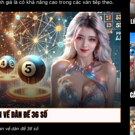
 giá là có khả năng cao trong các ván tiếp theo.
Li
M
h
n về dàn đề 36 số