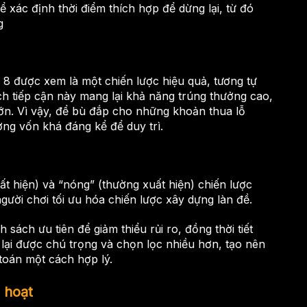
ể xác định thời điểm thích hợp để dừng lại, từ đó
g
 8 được xem là một chiến lược hiệu quả, tương tự
h tiếp cận này mang lại khả năng trúng thưởng cao,
ớn. Vì vậy, để bù đắp cho những khoản thua lỗ
ợng vốn khá đáng kể để duy trì.
uất hiện) và “nóng” (thường xuất hiện) chiến lược
người chơi tối ưu hóa chiến lược xây dựng làn đề.
sách ưu tiên để giảm thiểu rủi ro, đồng thời tiết
lại được chú trọng và chọn lọc nhiều hơn, tạo nên
toán một cách hợp lý.
 hoạt