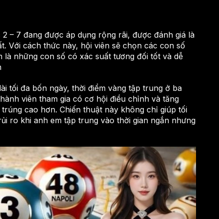
 2 – 7 đang được áp dụng rộng rãi, được đánh giá là
. Với cách thức này, hội viên sẽ chọn các con số
là những con số có xác suất tương đối tốt và dễ
h
ài tối đa bốn ngày, thời điểm vàng tập trung ở ba
thành viên tham gia có cơ hội điều chỉnh và tăng
rúng cao hơn. Chiến thuật này không chỉ giúp tối
rủi ro khi anh em tập trung vào thời gian ngắn nhưng