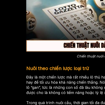
Chiến thuật nuôi 
Nuôi theo chiến lược loại trừ
Đây là một chiến lược mà rất nhiều lô thủ h
hay để tối ưu hóa khả năng chiến thắng. Nó
lô “gan”, tức là những con số đã lâu không 
được cho là không có tiềm năng hoặc tỷ lệ x
Trong quá trình nuôi cầu, thời gian tối đa 