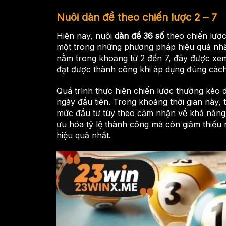
Nuôi dàn đề theo chiến lược 2 – 7
Hiện nay, nuôi
dàn đề 36 số
theo chiến lược
một trong những phương pháp hiệu quả nhất
nằm trong khoảng từ 2 đến 7, đây được xem 
đạt được thành công khi áp dụng đúng các
Quá trình thực hiện chiến lược thường kéo d
ngày đầu tiên. Trong khoảng thời gian này, 
mức đầu tư tùy theo cảm nhận về khả năng t
ưu hóa tỷ lệ thành công mà còn giảm thiểu 
hiệu quả nhất.