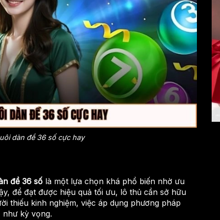
V
T
Ư
ôi dàn đề 36 số cực hay
àn đề 36 số
là một lựa chọn khá phổ biến nhờ ưu
y, để đạt được hiệu quả tối ưu, lô thủ cần sở hữu
ời thiếu kinh nghiệm, việc áp dụng phương pháp
ả như kỳ vọng.