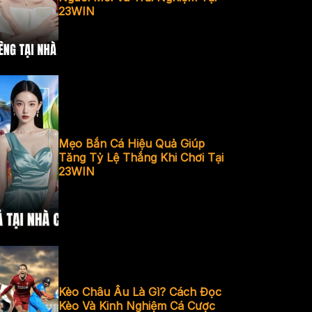
Cách chơi
23WIN
êng tại nhà
cái 23WIN
Mẹo Bắn Cá Hiệu Quả Giúp
ẹo bắn cá
Tăng Tỷ Lệ Thắng Khi Chơi Tại
23WIN
iệu quả tại
nhà cái
23WIN
Kèo Châu Âu Là Gì? Cách Đọc
Kèo Và Kinh Nghiệm Cá Cược