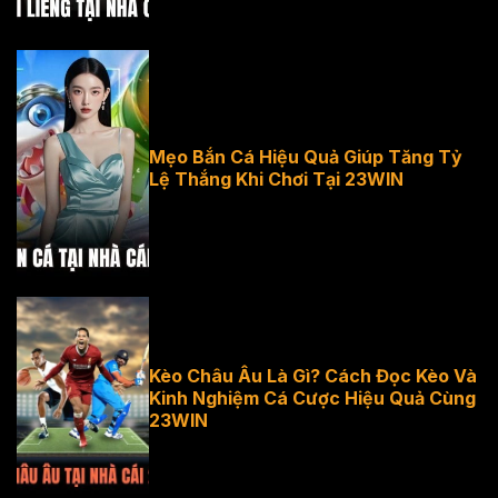
cái 23WIN
Mẹo Bắn Cá Hiệu Quả Giúp Tăng Tỷ
Lệ Thắng Khi Chơi Tại 23WIN
Mẹo bắn cá
hiệu quả tại
nhà cái 23WIN
Kèo Châu Âu Là Gì? Cách Đọc Kèo Và
Kinh Nghiệm Cá Cược Hiệu Quả Cùng
23WIN
Kèo châu Âu là
gì?