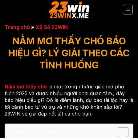
Chuyển
đến
nội
dung
Trang chủ
»
Xổ Số 23WIN
NẰM MƠ THẤY CHÓ BÁO
HIỆU GÌ? LÝ GIẢI THEO CÁC
TÌNH HUỐNG
Nằm mơ thấy chó
là một trong những giấc mơ phổ
biến 2025 và được nhiều người chơi quan tâm., đây
báo hiệu điều gì? Đó là điềm lành, dự báo tài lộc hay là
lời cảnh báo từ vũ trụ và những khó khăn sắp tới?
23WIN sẽ giải đáp hết tất cả cho bạn.
Table of Contents