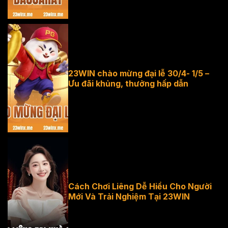
Baccarat
23WIN chào mừng đại lễ 30/4- 1/5 –
Ưu đãi khủng, thưởng hấp dẫn
23WIN chào
mừng đại lễ
30/4- 1/5
Cách Chơi Liêng Dễ Hiểu Cho Người
Mới Và Trải Nghiệm Tại 23WIN
Cách chơi
Liêng tại nhà