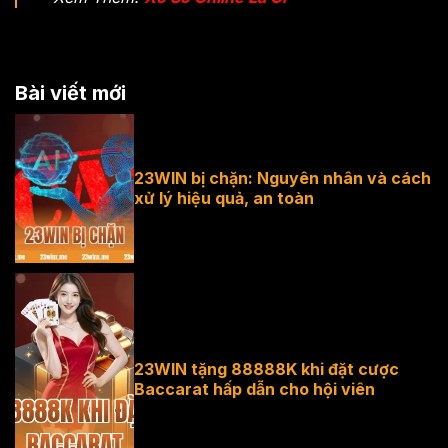
Bài viết mới
23WIN bị chặn: Nguyên nhân và cách
xử lý hiệu quả, an toàn
23win bị chặn
23WIN tặng 88888K khi đặt cược
Baccarat hấp dẫn cho hội viên
tặng 88888K
khi đặt cược