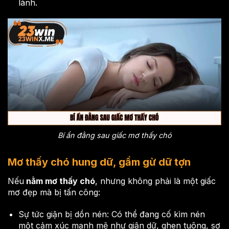
lành.
Bí ẩn đằng sau giấc mơ thấy chó
Mơ thấy chó hung dữ, gầm gừ dữ tợn
Nếu
nằm mơ thấy chó
, nhưng không phải là một giấc
mơ đẹp mà bị tấn công:
Sự tức giận bị dồn nén: Có thể đang cố kìm nén
một cảm xúc mạnh mẽ như giận dữ, ghen tuông, sợ