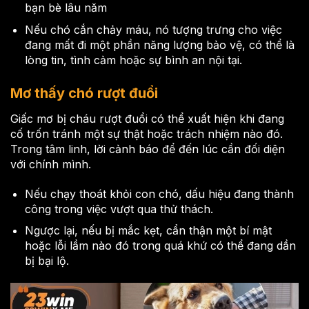
bạn bè lâu năm
Nếu chó cắn chảy máu, nó tượng trưng cho việc
đang mất đi một phần năng lượng bảo vệ, có thể là
lòng tin, tình cảm hoặc sự bình an nội tại.
Mơ thấy chó rượt đuổi
Giấc mơ bị cháu rượt đuổi có thể xuất hiện khi đang
cố trốn tránh một sự thật hoặc trách nhiệm nào đó.
Trong tâm linh, lời cảnh báo để đến lúc cần đối diện
với chính mình.
Nếu chạy thoát khỏi con chó, dấu hiệu đang thành
công trong việc vượt qua thử thách.
Ngược lại, nếu bị mắc kẹt, cẩn thận một bí mật
hoặc lỗi lầm nào đó trong quá khứ có thể đang dần
bị bại lộ.